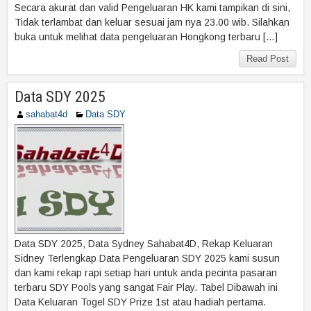
Secara akurat dan valid Pengeluaran HK kami tampikan di sini,
Tidak terlambat dan keluar sesuai jam nya 23.00 wib. Silahkan
buka untuk melihat data pengeluaran Hongkong terbaru […]
Read Post
Data SDY 2025
sahabat4d
Data SDY
Data SDY 2025, Data Sydney Sahabat4D, Rekap Keluaran
Sidney Terlengkap Data Pengeluaran SDY 2025 kami susun
dan kami rekap rapi setiap hari untuk anda pecinta pasaran
terbaru SDY Pools yang sangat Fair Play. Tabel Dibawah ini
Data Keluaran Togel SDY Prize 1st atau hadiah pertama.